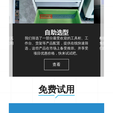
自助选型
，或者其
我们筛选了一部分最受欢迎的工具柜、工
根据现
，我们期
作台、货架等产品配置，提供在线快速筛
免费空
选，这些产品在市场上备受推崇。并享受
们的项
项目优惠价格，快来试试吧。
查看
免费试用