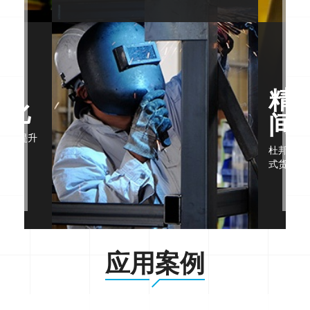
精
大化
间
可有效提升
杜邦环保
式货架漆
应用案例