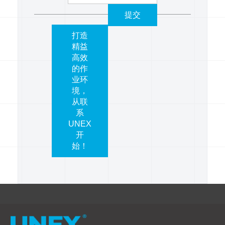
提交
打造
精益
高效
的作
业环
境，
从联
系
UNEX
开
始！