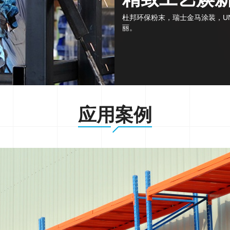
杜邦环保粉末，瑞士金马涂装，UN
丽。
应用案例