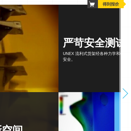
得到报价
Get
a
quote
items
严苛安全测试
UNEX 流利式货架经各种力学和破
安全。
新空间