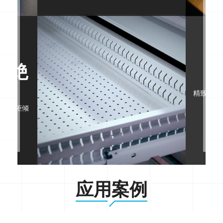
杜绝
精致工艺
的工具柜倾
。
应用案例