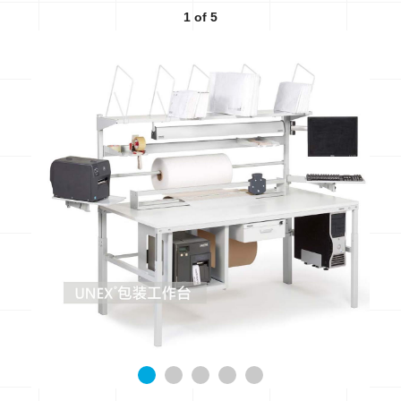
1
of 5