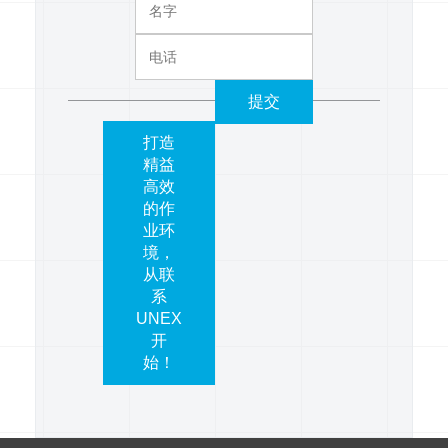
提交
打造
精益
高效
的作
业环
境，
从联
系
UNEX
开
始！