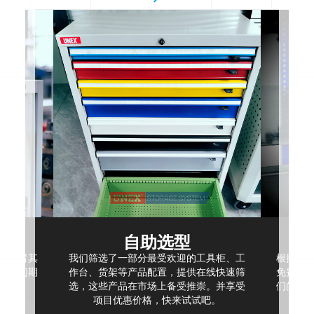
自助选型
，或者其
我们筛选了一部分最受欢迎的工具柜、工
根据现
，我们期
作台、货架等产品配置，提供在线快速筛
免费空
选，这些产品在市场上备受推崇。并享受
们的项
项目优惠价格，快来试试吧。