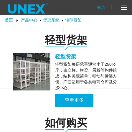
登录
Tog
Nav
首页
产品中心
货架系统
轻型货架
轻型货架
轻型货架
轻型货架每层承重通常小于250公
斤，由立柱、横梁、层板等构件组
成，结构美观简单，移动与拆装方
便、广泛适用于各类电商仓库及分
拣中心。
查看更多
如何购买