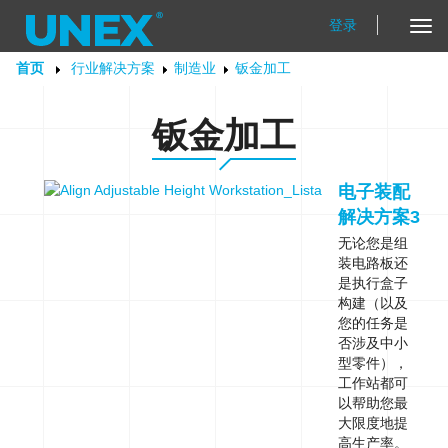
登录
Tog
Nav
首页
行业解决方案
制造业
钣金加工
钣金加工
电子装配
解决方案3
无论您是组
装电路板还
是执行盒子
构建（以及
您的任务是
否涉及中小
型零件），
工作站都可
以帮助您最
大限度地提
高生产率。