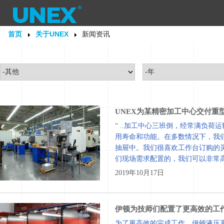
首页
关于UNEX
新闻资讯
UNEX为某精密加工中心交付重
“ ..加工中心三班倒，经常满负
用寿命和功能。在多数情况下，我
抽屉中。我们很喜欢工作台订购的
们现场需求配置的，我们可以非常
因此我们需要一个特别坚固且稳定的
2019年10月17日
伊顿为技师们配置了更高效的工
为了更高效的完成工作，伊顿液压系